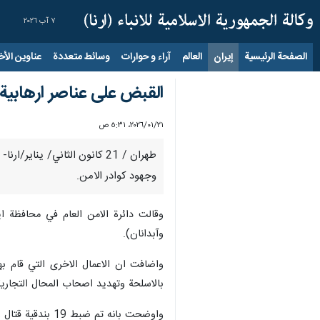
٧ آب ٢٠٢٦
الصفحة الرئيسية
إيران
العالم
آراء و حوارات
وسائط متعددة
عناوين الأخب
القبض على عناصر ارهابية
٢١‏/٠١‏/٢٠٢٦، ٥:٣١ ص
طهران / 21 كانون الثاني/ ي
وجهود كوادر الامن.
وقالت دائرة الامن العام في محافظة ايل
وآبدانان).
واضافت ان الاعمال الاخرى التي قام به
بالاسلحة وتهديد اصحاب المحال التجارية
واوضحت بانه تم ضبط 19 بندقية قتال وصيد و 3 قنابل يدوية و 76 زجاجة حارقة وعدد من الاسلحة البيضاء، من اوكار هؤلاء الاشرار المسلحين الذين كانوا على صلة بقناة "انترناشيونال" الارهابية.