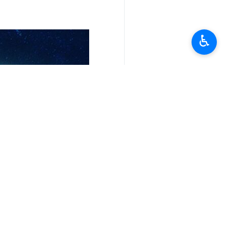
♿︎
تعليقك