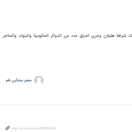
لقوات العسكرية والشرطية من ضمنهم قائد شرطة هليلان وجرى احراق عدد من الدوائر الحكومية والبنوك والمتاجر
جعفر مشکین فام