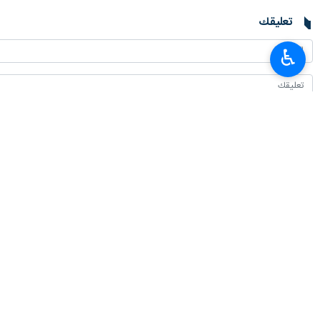
تعليقك
♿︎
أحدث الأخبار
وزير الزراعة: إيران حافظت على أمنها الغذائي رغم الضغوط الخارجية
٢٠٢٦-٠٨-٠٩ ١٠:٣٩
برلماني لبناني: أي مرحلة من التراجع أو الخسارة لا تعني نهاية الصراع