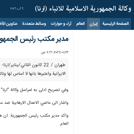
٩ آب ٢٠٢٦
الصفحة الرئيسية
إيران
العالم
آراء و حوارات
وسائط متعددة
عناوين الأخب
مدير مكتب رئيس الجمهوري
٢٢‏/٠١‏/٢٠٢٦، ٧:٢٦ ص
طهران / 22 كانون الثاني/ي
الايرانية واعتبرها بانها لا اساس لها وت
وفي تصريح ادلى به لمراسل وكالة "ارنا" 
واشار الى ماضي الاعمال الارهابية ضد مسؤولي
واكد مدير مكتب رئيس الجمهورية: ان هذه 
العام.