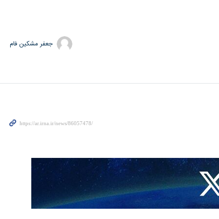
جعفر مشکین فام