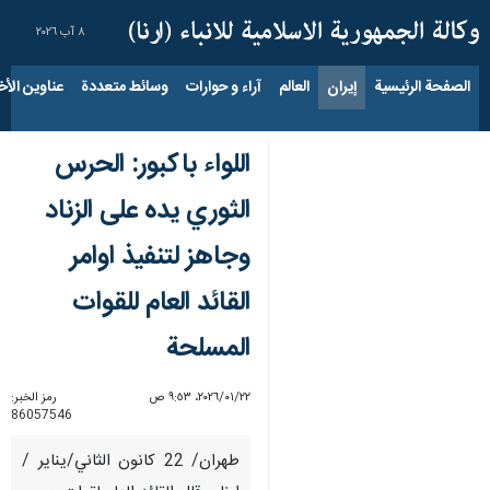
٨ آب ٢٠٢٦
الصفحة الرئيسية
إيران
العالم
آراء و حوارات
وسائط متعددة
عناوين الأخب
اللواء باكبور: الحرس
الثوري يده على الزناد
وجاهز لتنفيذ اوامر
القائد العام للقوات
المسلحة
٢٢‏/٠١‏/٢٠٢٦، ٩:٥٣ ص
رمز الخبر:
86057546
طهران/ 22 كانون الثاني/يناير /