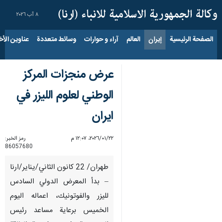
٨ آب ٢٠٢٦
الصفحة الرئيسية
إيران
العالم
آراء و حوارات
وسائط متعددة
عناوين الأخب
عرض منجزات المركز
الوطني لعلوم الليزر في
ايران
٢٢‏/٠١‏/٢٠٢٦، ١٢:٠٧ م
رمز الخبر:
86057680
طهران/ 22 كانون الثاني/يناير/ارنا
– بدأ المعرض الدولي السادس
لليزر والفوتونيك، اعماله اليوم
الخميس برعاية مساعد رئيس