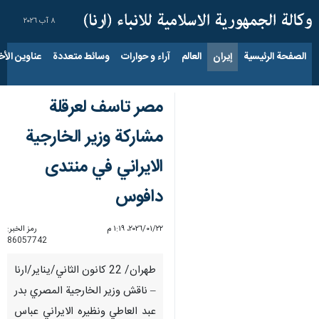
٨ آب ٢٠٢٦
الصفحة الرئيسية
إيران
العالم
آراء و حوارات
وسائط متعددة
عناوين الأخب
مصر تاسف لعرقلة
مشاركة وزير الخارجية
الايراني في منتدى
دافوس
٢٢‏/٠١‏/٢٠٢٦، ١:١٩ م
رمز الخبر:
86057742
طهران/ 22 كانون الثاني/يناير/ارنا
– ناقش وزير الخارجية المصري بدر
عبد العاطي ونظيره الايراني عباس