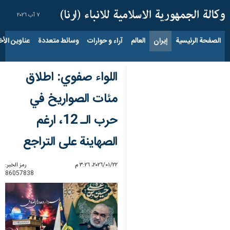
٧ آب ٢٠٢٦
الصفحة الرئيسية
إيران
العالم
آراء و حوارات
وسائط متعددة
عناوين الأخب
اللواء صفوي: اطلاق
مئات الصواريخ في
حرب الـ 12، ارغم
الصهاينة على التراجع
٢٢‏/٠١‏/٢٠٢٦، ٣:٢٦ م
رمز الخبر:
86057838