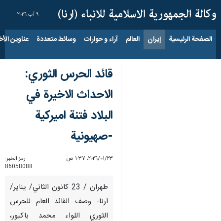
٩ آب ٢٠٢٦
الصفحة الرئيسية
إيران
العالم
آراء و حوارات
وسائط متعددة
عناوين الأخب
قائد الحرس الثوري:
الاحداث الاخيرة في
البلاد فتنة اميركية
-صهيونية
٢٣‏/٠١‏/٢٠٢٦، ١:٣٧ ص
رمز الخبر:
86058088
طهران / 23 كانون الثاني/ يناير/
ارنا- وصف القائد العام للحرس
الثوري اللواء محمد باكبور،