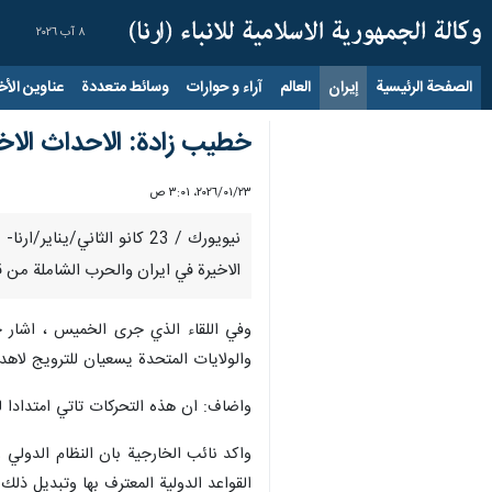
٨ آب ٢٠٢٦
الصفحة الرئيسية
إيران
العالم
آراء و حوارات
وسائط متعددة
عناوين الأخب
خطيب زادة: الاحداث الاخي
٢٣‏/٠١‏/٢٠٢٦، ٣:٠١ ص
نيويورك / 23 كانو الثاني
الاخيرة في ايران والحرب الشاملة من قب
وفي اللقاء الذي جرى الخميس ، اشار خطي
والولايات المتحدة يسعيان للترويج لاهدا
واضاف: ان هذه التحركات تاتي امتدادا لفشل وهزيمة اعداء ايران في حرب الـ 12 يوما وه
واكد نائب الخارجية بان النظام الدولي
القواعد الدولية المعترف بها وتبديل ذل