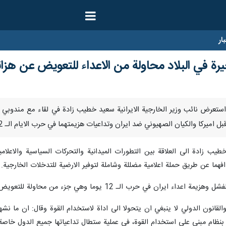
ار
رة في البلاد محاولة من الاعداء للتعويض عن هزائ
/يناير/ارنا- استعرض نائب وزير الخارجية الايرانية سعيد خطيب زادة في لقاء مع م
ل اميركا والكيان الصهيوني ضد ايران وتداعيات هزيمتهما في حرب الايام الـ 12.
ب زادة الى العلاقة بين التطورات الميدانية والتحركات السياسية والاعلامية
فهما عن طريق حملة اعلامية مضللة وشاملة لتوفير الارضية للتدخلات الخارجية.
ي جزء من محاولة للتعويض عن هزائمهم الاستراتيجية على الصعيدين العسكري والامني.
 والقانون الدولي لا ينبغي ان يتحولا الى اداة لاستخدام القوة وقال: ان ما
ك بنظام مبني على استخدام القوة، في عملية ستطال تداعياتها جميع الدول خاصة