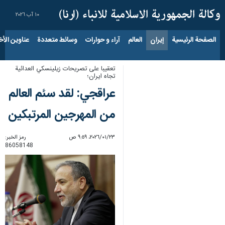
١٠ آب ٢٠٢٦
الصفحة الرئيسية
إيران
العالم
آراء و حوارات
وسائط متعددة
عناوين الأخب
تعقيبا على تصريحات زيلينسكي العدائية
تجاه ايران؛
عراقجي: لقد سئم العالم
من المهرجين المرتبكين
٢٣‏/٠١‏/٢٠٢٦، ٩:٥٩ ص
رمز الخبر:
86058148