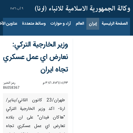
٩ آب ٢٠٢٦
الصفحة الرئيسية
إيران
العالم
آراء و حوارات
وسائط متعددة
عناوين الأخب
وزير الخارجية التركي:
نعارض اي عمل عسكري
تجاه ايران
٢٣‏/٠١‏/٢٠٢٦، ٣:٤٦ م
رمز الخبر:
86058367
طهران/23 كانون الثاني/يناير/
ارنا- اكد وزير الخارجية التركي
"هاكان فيدان" على ان بلاده
تعارض اي عمل عسكري تجاه