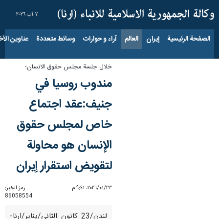
٧ آب ٢٠٢٦
الصفحة الرئيسية
إيران
العالم
آراء و حوارات
وسائط متعددة
عناوين الأخب
خلال جلسة مجلس حقوق الانسان؛
مندوب روسيا في
جنيف:عقد اجتماع
خاص لمجلس حقوق
الإنسان هو محاولة
لتقويض استقرار إيران
٢٣‏/٠١‏/٢٠٢٦، ٩:٤١ م
رمز الخبر:
86058554
لندن/23 كانون الثاني/يناير/ارنا-