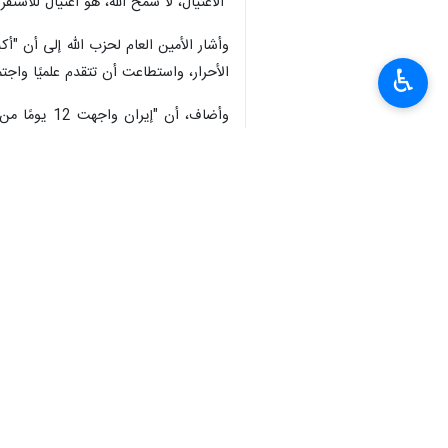
واضاف الشيخ قاسم في كلمته خلال "اللقا
يمارسون الضغط العسكري والسياسي، مع إ
♿︎
وكشف الامين العام لحزب الله، أن "عدة
حرب ضد إيران"، موضحا أن "هؤلاء مكلفو
عدة احتمالات، منها ضرب حزب الله أولًا
كانت التجزئة ستوصلهم إلى نتيجة".
وأضاف في معرض التصريح بموقف حزب الله
المحتمل ومصممون على الدفاع؛ وأكد بأن 
وأشار الشيخ قاسم إلى أن "تفاصيل التصر
يوجد تكافؤ في القوة، وعندما يكون هنا
وردًا على من يقول "إن هذا النهج يُدخل
مؤكدا على أن "الوقوف والمقاومة والدفاع
لبنان جزءًا من الكيان الإسرائيلي وبيع أر