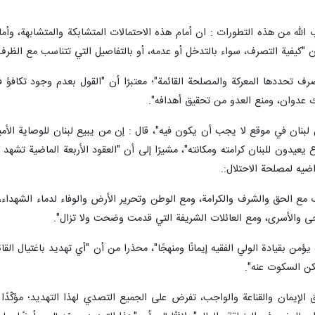
ير/ إرنا- أكد الأمين العام لحزب الله "الشيخ نعيم قاسم" : إن الولايات المتحدة وا
ضرب كل مشروع المقاومة والاستقلال في أي جهة موجودة في المنطقة؛ قائلا :