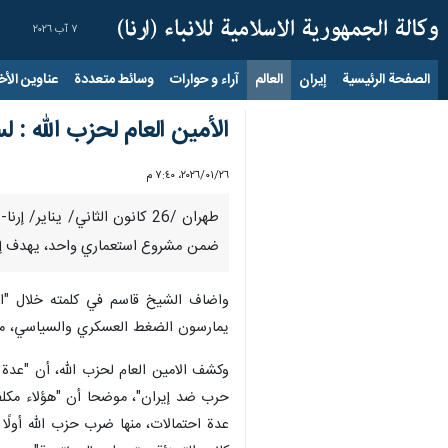
٧ آب ٢٠٢٦
الصفحة الرئيسية
إيران
العالم
آراء و حوارات
وسائط متعددة
عناوين الأخب
الأمين العام لحزب الله : 
٢٦‏/٠١‏/٢٠٢٦، ٧:٤٠ م