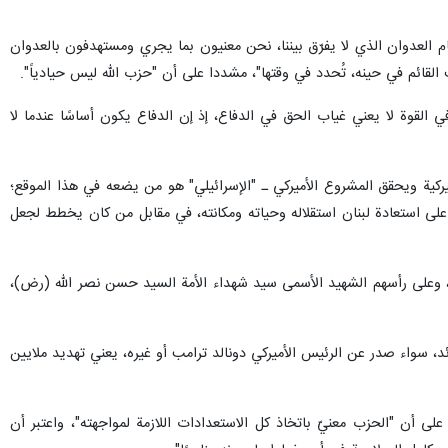
لكيان "الإسرائيلي" يربطان اليوم بين لبنان وقطاع غزة وسوريا وإيران والمنطقة
 نحن لسنا حياديين أمام مشروع العدوان على ايران.