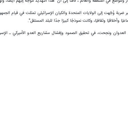
ء التضامني مع الجمهورية الإسلامية الإيرانية وقيادتها الحكيمة وشعبها الأ
بقاء سيف الحرب مسلطًا، بهدف الوصول في النهاية إلى الاستسلام وانتزاع ك
 جهات، خلال الشهرين الماضيين، وجهت سؤالًا واضحًا وصريحًا حول ما إذا كان
ن بأخذ تعهد من حزب الله بعدم التدخل وعدم الارتباط"، مشيرًا إلى أن "الوس
 ثم إيران، أو ضرب إيران أولًا ثم حزب الله، أو ضرب الاثنين معًا. ولفت إلى 
 من هذه التطورات : ان أمام هذه الاحتمالات المتشابكة والمتشابهة، وأمام 
"كيفية التصرف، سواء بالتدخل أو عدمه، أو بالتفاصيل التي تتناسب مع الظرف ا
ف تحددها المعركة والمصلحة القائمة"؛ معتبرًا أن "القول بعدم وجود تكافؤ في
ك عدوان، ومنع العدو من تحقيق أهدافه".
 لبنان في موقع لا يجب أن يكون فيه"، قال : إن من يبيع لبنان للوصاية الأم
 يعيدون للبنان كرامته ومكانته"، مشيرًا إلى أن "العقود الأربعة الماضية تش
اضيه لمصلحة الاحتلال:.