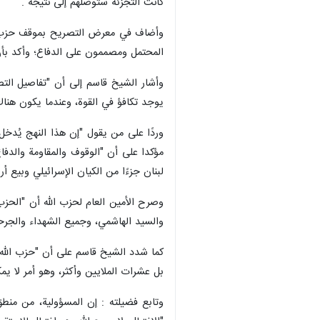
طهران /26 كانون الثاني/ ينا
ضمن مشروع استعماري واحد، يهدف إلى 