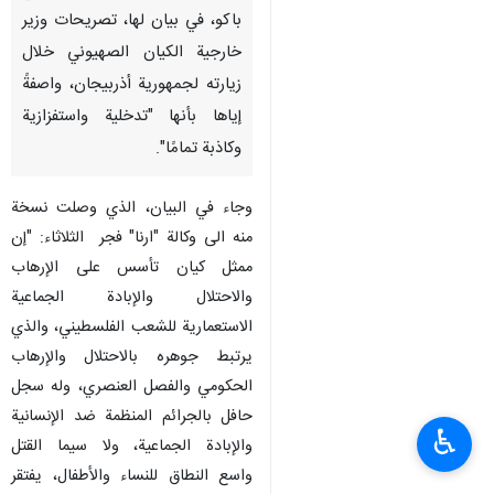
باكو، في بيان لها، تصريحات وزير
خارجية الكيان الصهيوني خلال
زيارته لجمهورية أذربيجان، واصفةً
إياها بأنها "تدخلية واستفزازية
وكاذبة تمامًا".
وجاء في البيان، الذي وصلت نسخة
منه الى وكالة "ارنا" فجر الثلاثاء: "إن
ممثل كيان تأسس على الإرهاب
والاحتلال والإبادة الجماعية
الاستعمارية للشعب الفلسطيني، والذي
يرتبط جوهره بالاحتلال والإرهاب
الحكومي والفصل العنصري، وله سجل
حافل بالجرائم المنظمة ضد الإنسانية
♿︎
والإبادة الجماعية، ولا سيما القتل
واسع النطاق للنساء والأطفال، يفتقر