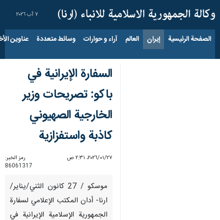
٧ آب ٢٠٢٦
الصفحة الرئيسية
إيران
العالم
آراء و حوارات
وسائط متعددة
عناوين الأخب
السفارة الإيرانية في
باكو: تصريحات وزير
الخارجية الصهيوني
كاذبة واستفزازية
٢٧‏/٠١‏/٢٠٢٦، ٢:٣١ ص
رمز الخبر:
86061317
موسكو / 27 كانون الثني/يناير/
ارنا- أدان المكتب الإعلامي لسفارة
الجمهورية الإسلامية الإيرانية في