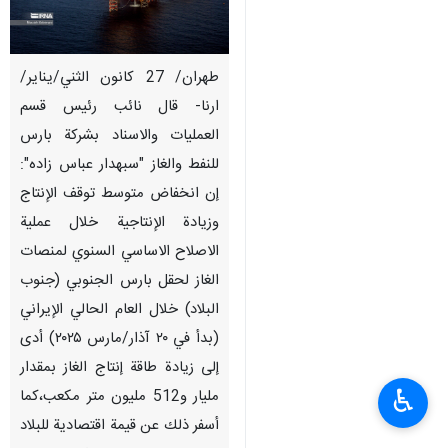
طهران/ 27 كانون الثني/يناير/
ارنا- قال نائب رئیس قسم
العمليات والاسناد بشركة بارس
للنفط والغاز "سبهدار عباس زاده":
إن انخفاض متوسط ​​توقف الإنتاج
وزيادة الإنتاجية خلال عملية
الاصلاح الاساسي السنوي لمنصات
الغاز لحقل بارس الجنوبي (جنوب
البلاد) خلال العام الحالي الإيراني
(بدأ في ۲۰ آذار/مارس ۲۰۲۵) أدى
إلى زيادة طاقة إنتاج الغاز بمقدار
♿︎
مليار و512 مليون متر مكعب،کما
أسفر ذلك عن قيمة اقتصادية للبلاد