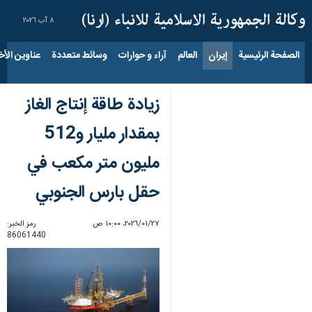
٨ آب ٢٠٢٦
الصفحة الرئيسية
إيران
العالم
آراء و حوارات
وسائط متعددة
عناوين الأخب
زيادة طاقة إنتاج الغاز
بمقدار مليار و512
مليون متر مكعب في
حقل بارس الجنوبي
٢٧‏/٠١‏/٢٠٢٦، ١٠:٠٠ ص
رمز الخبر:
86061440