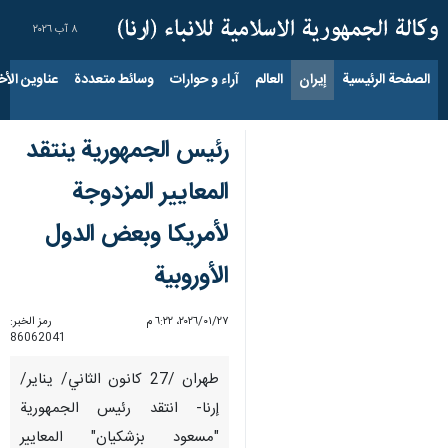
٨ آب ٢٠٢٦
الصفحة الرئيسية
إيران
العالم
آراء و حوارات
وسائط متعددة
عناوين الأخب
رئيس الجمهورية ينتقد
المعايير المزدوجة
لأمريكا وبعض الدول
الأوروبية
٢٧‏/٠١‏/٢٠٢٦، ٦:٢٢ م
رمز الخبر:
86062041
طهران /27 كانون الثاني/ يناير/
إرنا- انتقد رئيس الجمهورية
"مسعود بزشكيان" المعايير