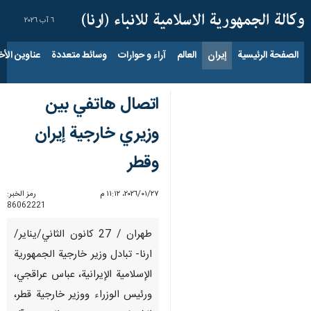
٦ آب ٢٠٢٦
الصفحة الرئيسية
إيران
العالم
آراء و حوارات
وسائط متعددة
عناوين الأخب
اتصال هاتفي بين
وزيري خارجية إيران
وقطر
٢٧‏/٠١‏/٢٠٢٦، ١١:١٢ م
رمز الخبر:
86062221
طهران / 27 كانون الثاني/يناير/
ارنا- تبادل وزير خارجية الجمهورية
الإسلامية الإيرانية، عباس عراقجي،
ورئيس الوزراء ووزير خارجية قطر،