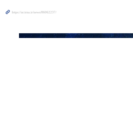
ف جيش الاحتلال الإسرائيلي في حيّ التفاح شرقي مدينة غزة، في استمرارٍ للخروقات الإسرائيلية
غارات جوية طالت مدينة رفح، بما في ذلك المناطق الخاضعة لسيطرة جيش
، إلى جانب تعرّض المناطق الشرقية لمدينة غزة لقصف مدفعي عنيف.
من جهة أخرى، أعلنت وزارة الصحة أن الحصيلة التراكمية للعدوان الإسرائيلي منذ 7 تشرين الأول/أكتوبر 2023 ارتفعت إلى 71,662 شهيداً و171,428 مصاباً، مشيرةً إلى وصول شهيدين و 9
ي بتنفيذ بنود الاتفاق دون انتقاص، وذلك بالتزامن مع حديث إسرائيلي عن خطة
ازل وأبنية سكنية، مشيرةً إلى أن جنود الاحتلال احتجزوا عدداً من الشبان