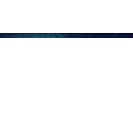
طهران / 28 كانون الثاني/يناير/ارنا- استشهد 4 فلسطينيين وأُصيب آخرون برصاص وقذائ
إسرائيلي المناطق الشرقية لمدينة خانيونس جنوب قطاع غزة، بالتزامن مع 
شاطئ بحر جنوب القطاع، فيما أطلقت الآليات العسكرية نيرانها غرب مدينة رفح
 عن العدوان المتواصل.
كامل بالمرحلة الأولى من اتفاق وقف إطلاق النار، مطالبةً الاحتلال الإسرائيل
ه الوقائع الميدانية تنصّلاً إسرائيلياً من التطبيق الكامل للاتفاق.
ل الساعات الماضية نحو 40 منشأة في بلدة كفر عقب شمال القدس المحتلة، ضمن عملية عسكرية واسعة.
لقت شارع المطار ومناطق أخرى في البلدة، مطلقةً قنابل الصوت، ومقتحمةً من