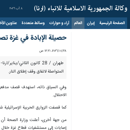
٨ آب ٢٠٢٦
الصفحة الرئيسية
إيران
العالم
آراء و حوارات
وسائط متعددة
عناوين الأخب
حصيلة الإبادة في غزة تصل الى ,662
٢٨‏/٠١‏/٢٠٢٦، ١٢:٢١ ص