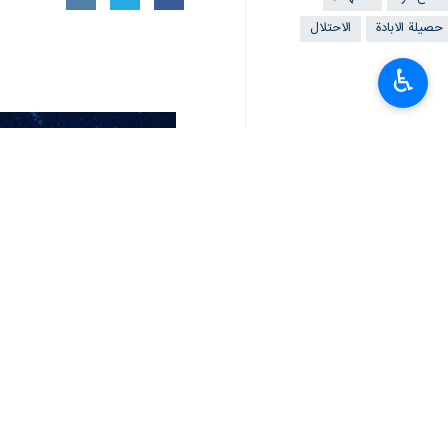
♿︎
المتواصلة لاتفاق وقف إطلاق النار.
وفي السياق ذاته، استهدف قصف مدفعي 
الاحتلال.
كما قصفت الزوارق الحربية الإسرائيلية 
إصابات إلى مستشفيات قطاع غزة خلال الساعات 24 الماضية، في ظل استمرار الخسائر البشرية الناجمة
في المقابل، أكدت حركة حماس التزامها ال
أميركية مرتقبة لقطاع غزة، في وقت تُظهر في
وفي الضفة الغربية، أفادت محافظة القدس بأن قوات الاحتلال هدمت خلا
وكشفت مصادر محلية أن قوات الاحتلال أغ