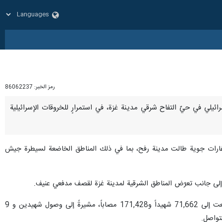
رمز الخبر:
86062237