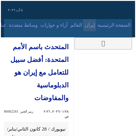
٨ آب ٢٠٢٦
الصفحة الرئيسية
إيران
العالم
آراء و حوارات
وسائط متعددة
عناوين الأخب
المتحدث باسم الأمم
المتحدة: أفضل سبيل
للتعامل مع إيران هو
الدبلوماسية
والمفاوضات
٢٨‏/٠١‏/٢٠٢٦، ٢:٢٦ ص
رمز الخبر:
86062261
نيويورك / 28 كانون الثاني/يناير/