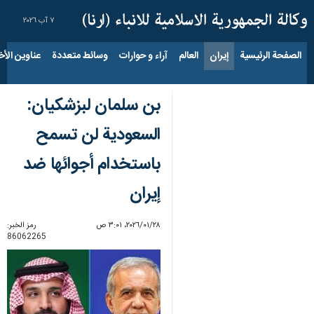
٧ آب ٢٠٢٦
الصفحة الرئيسية
إيران
العالم
آراء و حوارات
وسائط متعددة
عناوين الأخب
بن سلمان لبزشكيان:
السعودية لن تسمح
باستخدام أجوائها ضد
إيران
٢٨‏/٠١‏/٢٠٢٦، ٣:٠١ ص
رمز الخبر:
86062265