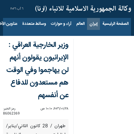
٦ آب ٢٠٢٦
الصفحة الرئيسية
إيران
العالم
آراء و حوارات
وسائط متعددة
عناوين الأخب
وزير الخارجية العراقي :
الإيرانيون يقولون أنهم
لن يهاجموا وفي الوقت
هم مستعدون للدفاع
عن أنفسهم
٢٨‏/٠١‏/٢٠٢٦، ١٠:١٠ ص
رمز الخبر:
86062369
طهران / 28 كانون الثاني/يناير/