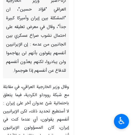
ارنا-اعتبر وزير الخارجية
العراقي "فؤاد حسين"، ان
"المشكلة بين إيران وأميركا كبيرة
جداً"، وقال في معرض تعليقه على
احتمال نشوب صراع عسكري بين
الجانبين من عدمه : إن الإيرانيین
أنفسهم يقولون بأنهم لن يهاجموا
ولن يبادروا، لكنهم يعدّون أنفسهم
للدفاع عن أنفسهم إذا هوجموا.
وقال وزير الخارجية العراقي، في مقابلة
مع شبكة رووداو الکردیة، فيما يتعلق
باحتمالية شنّ عدوان آخر على إيران :
لا أستطيع تحديد ذلك، لكن الإيرانيين
♿︎
أنفسهم يقولون، أي عندما كنت في
إيران، كان المسؤولون الإيرانيون