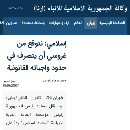
١٠ آب ٢٠٢٦
الصفحة الرئيسية
إيران
العالم
آراء و حوارات
وسائط متعددة
عناوين الأخب
إسلامي: نتوقع من
غروسي أن يتصرف في
حدود واجباته القانونية
٢٨‏/٠١‏/٢٠٢٦، ٢:٥٩ م
رمز الخبر:
86062807
طهران/28 كانون الثاني/يناير/
ارنا- قال مساعد رئيس الجمهورية
رئيس مؤسسة الطاقة الذرية
الايرانية "محمد اسلامي" رداً على