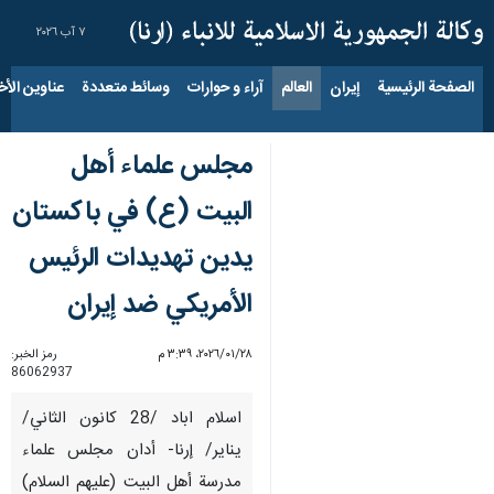
٧ آب ٢٠٢٦
الصفحة الرئيسية
إيران
العالم
آراء و حوارات
وسائط متعددة
عناوين الأخب
مجلس علماء أهل
البيت (ع) في باكستان
يدين تهديدات الرئيس
الأمريكي ضد إيران
٢٨‏/٠١‏/٢٠٢٦، ٣:٣٩ م
رمز الخبر:
86062937
اسلام اباد /28 كانون الثاني/
يناير/ إرنا- أدان مجلس علماء
مدرسة أهل البيت (عليهم السلام)