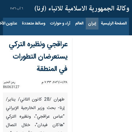
٦ آب ٢٠٢٦
الصفحة الرئيسية
إيران
العالم
آراء و حوارات
وسائط متعددة
عناوين الأخب
عراقجي ونظيره التركي
يستعرضان التطورات
في المنطقة
٢٨‏/٠١‏/٢٠٢٦، ٧:٣٣ م
رمز الخبر:
86063127
طهران /28 كانون الثاني/ يناير/
إرنا- بحث وزير الخارجية الإيراني
"عباس عراقجي"، ونظيره التركي
"هاكان فيدان"، خلال اتصال