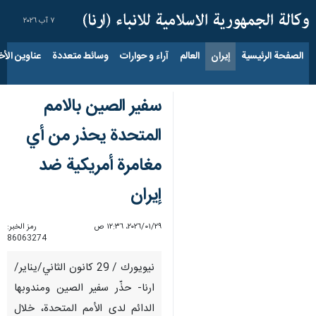
٧ آب ٢٠٢٦
الصفحة الرئيسية
إيران
العالم
آراء و حوارات
وسائط متعددة
عناوين الأخب
سفير الصين بالامم
المتحدة يحذر من أي
مغامرة أمريكية ضد
إيران
٢٩‏/٠١‏/٢٠٢٦، ١٢:٣٦ ص
رمز الخبر:
86063274
نيويورك / 29 كانون الثاني/يناير/
ارنا- حذّر سفير الصين ومندوبها
الدائم لدى الأمم المتحدة، خلال