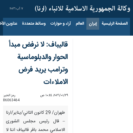
٧ آب ٢٠٢٦
الصفحة الرئيسية
إيران
العالم
آراء و حوارات
وسائط متعددة
عناوين الأخب
قاليباف: لا نرفض مبدأ
الحوار والدبلوماسية
وترامب يريد فرض
الاملاءات
٢٩‏/٠١‏/٢٠٢٦، ١٠:٤٤ ص
رمز الخبر:
86063464
طهران/ 29 كانون الثاني/يناير/ارنا
– قال رئيس مجلس الشورى
الاسلامي محمد باقر قاليباف اننا لا