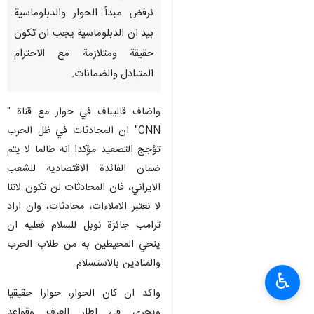
نرفض مبدأ الحوار والدبلوماسية
بيد ان الدبلوماسية يجب ان تكون
حقيقة ومتلازمة مع الاحترام
المتبادل والضمانات.
واضاف قاليباف في حوار مع قناة "
CNN" ان المحادثات في ظل الحرب
تؤجج التصعيد مؤكدا انه طالما لا يتم
ضمان الفائدة الاقتصادية للشعب
الايراني، فان المحادثات لن تكون لاننا
لا نعتبر الاملاءات، محادثات، وان اراد
ترامب جائزة نوبل للسلام فعليه ان
ينحي المحيطين به من طلاب الحرب
والمنادين بالاستسلام.
♿︎
واكد ان كان الحوار، حوارا حقيقيا
ويجرى في اطار العرف وقواعد