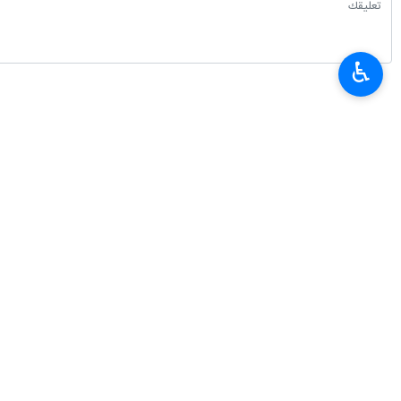
♿︎
اسلام اباد/ 29 كانون الث
عراقجي ليعرب عن القلق من الاوضاع الح
وقالت الخارجية الباكستانية في بيان ان
واتفاق وزيرا خارجية ايران وباكستان على
إيران
سياسة
٠ Persons