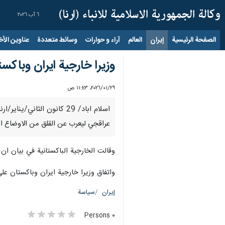
٦ آب ٢٠٢٦
الصفحة الرئيسية
إيران
العالم
آراء و حوارات
وسائط متعددة
عناوين الأخب
وزيرا خارجية ايران وباكس
٢٩‏/٠١‏/٢٠٢٦، ١١:٤٣ ص