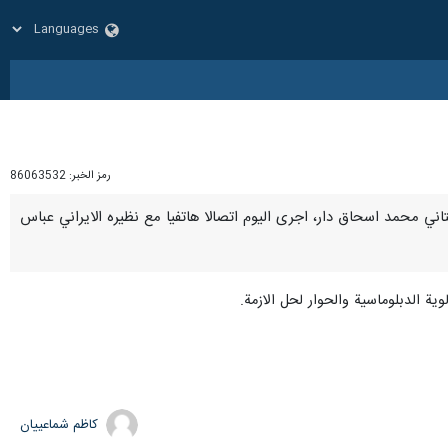
رمز الخبر:
86063532