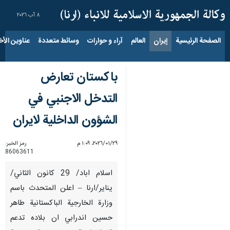
٨ آب ٢٠٢٦
الصفحة الرئيسية
إيران
العالم
آراء و حوارات
وسائط متعددة
عناوين الأخب
باكستان تعارض
التدخل الاجنبي في
الشؤون الداخلية لايران
٢٩‏/٠١‏/٢٠٢٦، ١:٠٩ م
رمز الخبر:
86063611
اسلام اباد/ 29 كانون الثاني/
يناير/ارنا – اعلن المتحدث باسم
وزارة الخارجية الباكستانية طاهر
حسين اندرابي ان بلاده تدعم