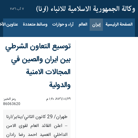
٧ آب ٢٠٢٦
الصفحة الرئيسية
إيران
العالم
آراء و حوارات
وسائط متعددة
عناوين الأخب
توسيع التعاون الشرطي
بين ايران والصين في
المجالات الامنية
والدولية
٢٩‏/٠١‏/٢٠٢٦، ١:٢٠ م
رمز الخبر:
86063620
طهران/ 29 كانون الثاني/يناير/ارنا
– اعلن القائد العام لقوى الامن
الداخلي العميد احمد رضا رادان