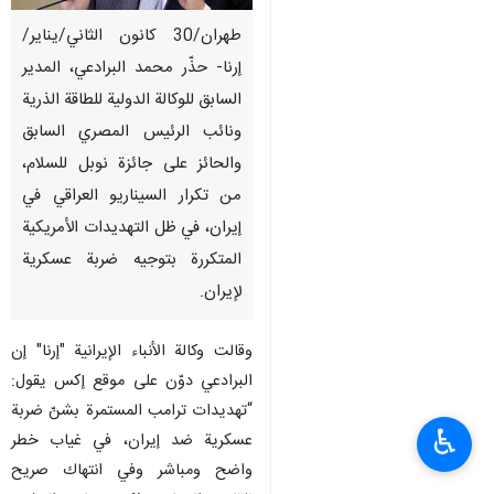
طهران/30 كانون الثاني/يناير/
إرنا- حذّر محمد البرادعي، المدير
السابق للوكالة الدولية للطاقة الذرية
ونائب الرئيس المصري السابق
والحائز على جائزة نوبل للسلام،
من تكرار السيناريو العراقي في
إيران، في ظل التهديدات الأمريكية
المتكررة بتوجيه ضربة عسكرية
لإيران.
وقالت وكالة الأنباء الإيرانية "إرنا" إن
البرادعي دوّن على موقع إكس يقول:
“تهديدات ترامب المستمرة بشنّ ضربة
♿︎
عسكرية ضد إيران، في غياب خطر
واضح ومباشر وفي انتهاك صريح