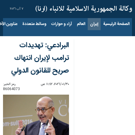
٧ آب ٢٠٢٦
الصفحة الرئيسية
إيران
العالم
آراء و حوارات
وسائط متعددة
عناوين الأخب
البرادعي: تهديدات
ترامب لإيران انتهاك
صريح للقانون الدولي
٣٠‏/٠١‏/٢٠٢٦، ١١:٤٢ ص
رمز الخبر:
86064073