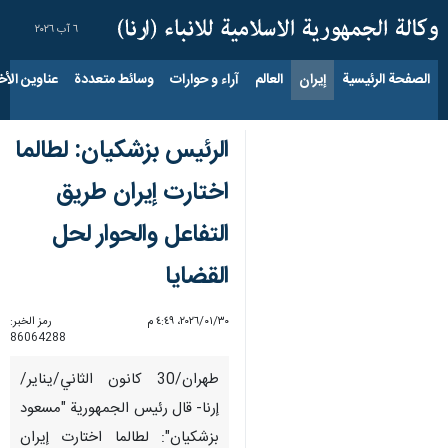
٦ آب ٢٠٢٦
الصفحة الرئيسية
إيران
العالم
آراء و حوارات
وسائط متعددة
عناوين الأخب
الرئيس بزشكيان: لطالما
اختارت إيران طريق
التفاعل والحوار لحل
القضايا
٣٠‏/٠١‏/٢٠٢٦، ٤:٤٩ م
رمز الخبر:
86064288
طهران/30 كانون الثاني/يناير/
إرنا- قال رئيس الجمهورية "مسعود
بزشكيان": لطالما اختارت إيران