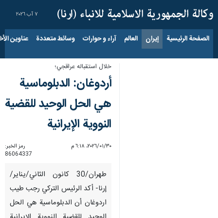
٧ آب ٢٠٢٦
الصفحة الرئيسية
إيران
العالم
آراء و حوارات
وسائط متعددة
عناوين الأخب
خلال استقباله عراقجي؛
أردوغان: الدبلوماسية
هي الحل الوحيد للقضية
النووية الإيرانية
٣٠‏/٠١‏/٢٠٢٦، ٦:١٨ م
رمز الخبر:
86064337
طهران/30 كانون الثاني/يناير/
إرنا- أكد الرئيس التركي رجب طيب
اردوغان أن الدبلوماسية هي الحل
الوحيد للقضية النووية الإيرانية