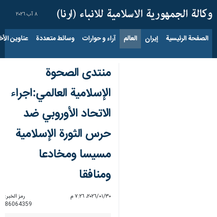
٨ آب ٢٠٢٦
الصفحة الرئيسية
إيران
العالم
آراء و حوارات
وسائط متعددة
عناوين الأخب
منتدى الصحوة
الإسلامية العالمي:اجراء
الاتحاد الأوروبي ضد
حرس الثورة الإسلامية
مسيسا ومخادعا
ومنافقا
٣٠‏/٠١‏/٢٠٢٦، ٧:٢٦ م
رمز الخبر:
86064359