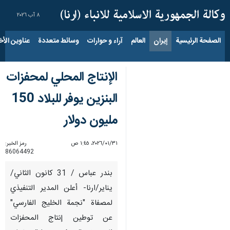
٨ آب ٢٠٢٦
الصفحة الرئيسية
إيران
العالم
آراء و حوارات
وسائط متعددة
عناوين الأخب
الإنتاج المحلي لمحفزات
البنزين يوفر للبلاد 150
مليون دولار
٣١‏/٠١‏/٢٠٢٦، ١:٤٥ ص
رمز الخبر:
86064492
بندر عباس / 31 كانون الثاني/
يناير/ارنا- أعلن المدير التنفيذي
لمصفاة "نجمة الخليج الفارسي"
عن توطين إنتاج المحفزات