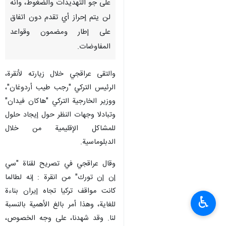
طهران/31 كانون الثاني/يناير/
إرنا- قال وزير الخارجية "عباس
عراقجی"، إنه من أجل مفاوضات
حقيقية ومثمرة، يجب أولا القضاء
على جو التهديدات والضغوط، وأنه
لن يتم إحراز أي تقدم دون اتفاق
على إطار ومضمون وقواعد
المفاوضات.
والتقى عراقجي خلال زيارته لأنقرة،
الرئيس التركي "رجب طيب أردوغان"،
ووزير الخارجية التركي "هاكان فيدان"
وتبادلا وجهات النظر حول إيجاد حلول
للمشاكل الإقليمية من خلال
♿︎
الدبلوماسية.