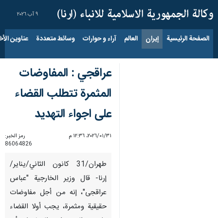
٩ آب ٢٠٢٦
الصفحة الرئيسية
إيران
العالم
آراء و حوارات
وسائط متعددة
عناوين الأخب
عراقجي : المفاوضات
المثمرة تتطلب القضاء
على اجواء التهديد
٣١‏/٠١‏/٢٠٢٦، ١٢:٣٦ م
رمز الخبر:
86064826