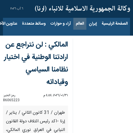
٦ آب ٢٠٢٦
الصفحة الرئيسية
إيران
العالم
آراء و حوارات
وسائط متعددة
عناوين الأخب
المالكي : لن نتراجع عن
ارادتنا الوطنية في اختيار
نظامنا السياسي
وقياداته
٣١‏/٠١‏/٢٠٢٦، ٤:٥٤ م
رمز الخبر:
86065223
طهران / 31 كانون الثاني / يناير /
إرنا -اكد رئيس ائتلاف دولة القانون
النيابي في العراق نوري المالكي،