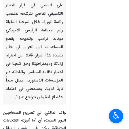
على المضي في قرار الاطار
التنسيقي القاضي بترشحه لمنصب
رئاسة الوزراء خلال المرحلة المقبلة
رغم مخالفة الرئيس الامريكي
دونالد ترامب وتلميحه بقطع
المساعدات الى العراق في حال
تنفيذه هذا القرار، قائلا : إن احترام
إرادتنا وديمقراطيتنا وحق شعبنا في
اختيار نظامه السياسي وقياداته عبر
المؤسسات الدستورية، يمثل مبدأً
ثابتاً لدينا، وسنمضي في اعتماد
هذه الإرادة ولن نتراجع عنها".
واكد المالكي، في تصريح للصحافيين
♿︎
اليوم السبت، أن "ما أفرزته الانتخابات
المتعاقبة يؤكد بأن الشعب العراقي