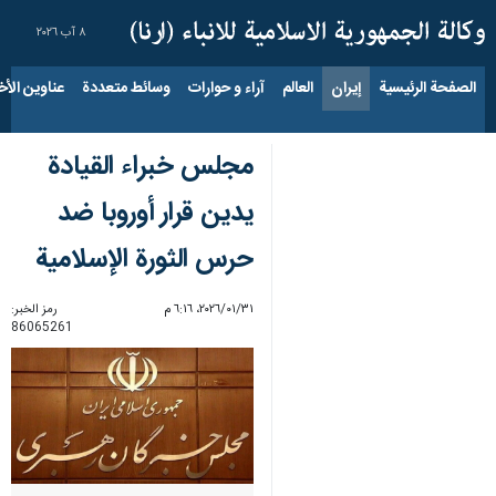
٨ آب ٢٠٢٦
الصفحة الرئيسية
إيران
العالم
آراء و حوارات
وسائط متعددة
عناوين الأخب
مجلس خبراء القيادة
يدين قرار أوروبا ضد
حرس الثورة الإسلامية
٣١‏/٠١‏/٢٠٢٦، ٦:١٦ م
رمز الخبر:
86065261