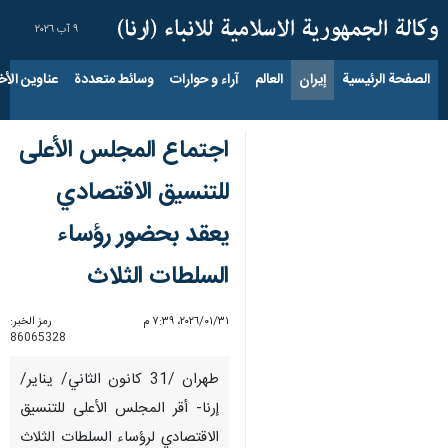
٩ آب ٢٠٢٦
الصفحة الرئيسية
إيران
العالم
آراء و حوارات
وسائط متعددة
عناوين الأخب
اجتماع المجلس الأعلى
للتنسيق الاقتصادي
يعقد بحضور رؤساء
السلطات الثلاث
٣١‏/٠١‏/٢٠٢٦، ٧:٣٩ م
رمز الخبر:
86065328
طهران /31 كانون الثاني/ يناير/
إرنا- أقر المجلس الأعلى للتنسيق
الاقتصادي لرؤساء السلطات الثلاث