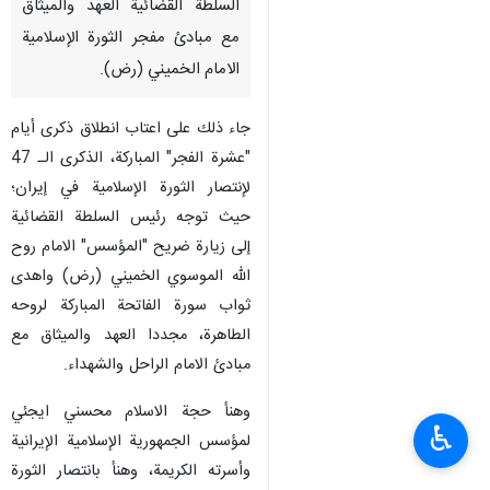
السلطة القضائية العهد والميثاق
مع مبادئ مفجر الثورة الإسلامية
الامام الخميني (رض).
جاء ذلك على اعتاب انطلاق ذكرى أيام
"عشرة الفجر" المباركة، الذكرى الـ 47
لإنتصار الثورة الإسلامية في إيران؛
حيث توجه رئيس السلطة القضائية
إلى زيارة ضريح "المؤسس" الامام روح
الله الموسوي الخميني (رض) واهدى
ثواب سورة الفاتحة المباركة لروحه
الطاهرة، مجددا العهد والميثاق مع
مبادئ الامام الراحل والشهداء.
وهنأ حجة الاسلام محسني ايجئي
♿︎
لمؤسس الجمهورية الإسلامية الإيرانية
وأسرته الكريمة، وهنأ بانتصار الثورة