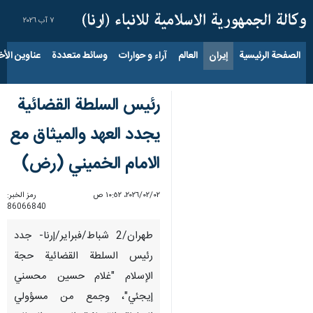
٧ آب ٢٠٢٦
الصفحة الرئيسية
إيران
العالم
آراء و حوارات
وسائط متعددة
عناوين الأخب
رئيس السلطة القضائية
يجدد العهد والميثاق مع
الامام الخميني (رض)
٠٢‏/٠٢‏/٢٠٢٦، ١٠:٥٢ ص
رمز الخبر:
86066840
طهران/2 شباط/فبرایر/إرنا- جدد
رئيس السلطة القضائية حجة
الإسلام "غلام حسين محسني
إيجئي"، وجمع من مسؤولي