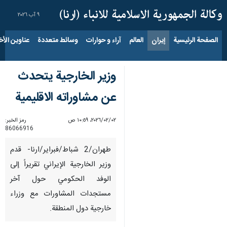
٩ آب ٢٠٢٦
الصفحة الرئيسية
إيران
العالم
آراء و حوارات
وسائط متعددة
عناوين الأخب
وزير الخارجية يتحدث
عن مشاوراته الاقليمية
٠٢‏/٠٢‏/٢٠٢٦، ١٠:٥٩ ص
رمز الخبر:
86066916
طهران/2 شباط/فبراير/ارنا- قدم
وزير الخارجية الإيراني تقريراً إلى
الوفد الحكومي حول آخر
مستجدات المشاورات مع وزراء
خارجية دول المنطقة.