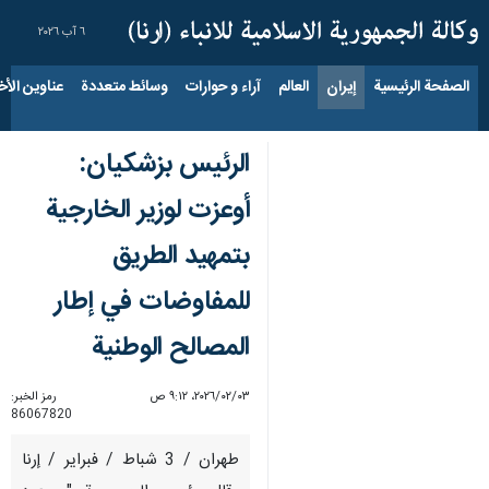
٦ آب ٢٠٢٦
الصفحة الرئيسية
إيران
العالم
آراء و حوارات
وسائط متعددة
عناوين الأخب
الرئیس بزشکیان:
أوعزت لوزير الخارجية
بتمهيد الطريق
للمفاوضات في إطار
المصالح الوطنية
٠٣‏/٠٢‏/٢٠٢٦، ٩:١٢ ص
رمز الخبر:
86067820
طهران / 3 شباط / فبراير / إرنا