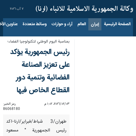
٧ آب ٢٠٢٦
الصفحة الرئيسية
إيران
العالم
آراء و حوارات
وسائط متعددة
عناوين الأخب
بمناسبة اليوم الوطني لتكنولوجيا الفضاء؛
رئيس الجمهورية يؤكد
على تعزيز الصناعة
الفضائية وتنمية دور
القطاع الخاص فيها
٠٣‏/٠٢‏/٢٠٢٦، ١:٠٢ م
رمز الخبر:
86068180
طهران/3 شباط/فبراير/ارنا-اكد
رئيس الجمهورية " مسعود