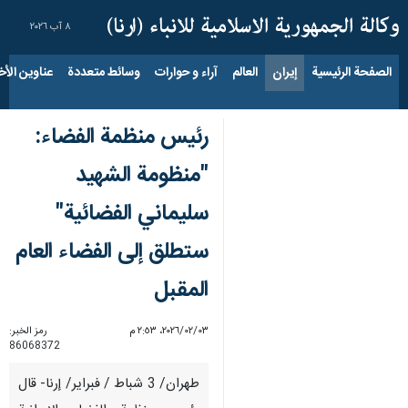
٨ آب ٢٠٢٦
الصفحة الرئيسية
إيران
العالم
آراء و حوارات
وسائط متعددة
عناوين الأخب
رئيس منظمة الفضاء:
"منظومة الشهيد
سليماني الفضائية"
ستطلق إلى الفضاء العام
المقبل
٠٣‏/٠٢‏/٢٠٢٦، ٢:٥٣ م
رمز الخبر:
86068372
طهران/ 3 شباط / فبراير/ إرنا- قال