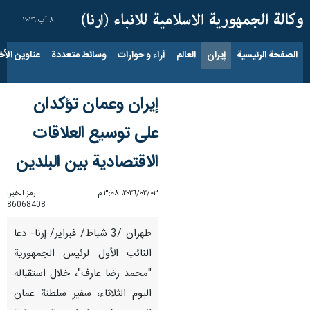
٨ آب ٢٠٢٦
الصفحة الرئيسية
إيران
العالم
آراء و حوارات
وسائط متعددة
عناوين الأخب
إيران وعمان تؤكدان
على توسيع العلاقات
الاقتصادية بين البلدين
٠٣‏/٠٢‏/٢٠٢٦، ٣:٠٨ م
رمز الخبر:
86068408
طهران /3 شباط/ فبراير/ إرنا- دعا
النائب الأول لرئيس الجمهورية
"محمد رضا عارف"، خلال استقباله
اليوم الثلاثاء، سفير سلطنة عمان