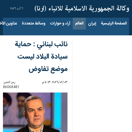
٦ آب ٢٠٢٦
الصفحة الرئيسية
إيران
العالم
آراء و حوارات
وسائط متعددة
عناوين الأخب
نائب لبناني : حماية
سيادة البلاد ليست
موضع تفاوض
٠٣‏/٠٢‏/٢٠٢٦، ٥:١٣ م
رمز الخبر:
86068481