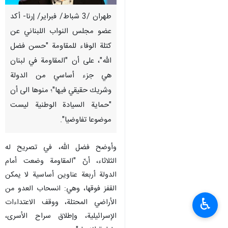
طهران /3 شباط/ فبراير/ إرنا- أكد
عضو مجلس النواب اللبناني عن
كتلة الوفاء للمقاومة "حسن فضل
الله"، على أن "المقاومة في لبنان
هي جزء أساسي من الدولة
وشريك حقيقي فيها"؛ منوها الى أن
"حماية السيادة الوطنية ليست
موضوعا تفاوضيا".
وأوضح فضل الله، في تصريح له
الثلاثاء، أنّ "المقاومة وضعت أمام
الدولة أربعة عناوين أساسية لا يمكن
القفز فوقها، وهي: انسحاب العدو من
♿︎
الأراضي المحتلة، ووقف الاعتداءات
الإسرائيلية، وإطلاق سراح الأسرى،