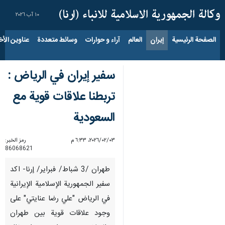
١٠ آب ٢٠٢٦
الصفحة الرئيسية
إيران
العالم
آراء و حوارات
وسائط متعددة
عناوين الأخب
سفير إيران في الرياض :
تربطنا علاقات قوية مع
السعودية
٠٣‏/٠٢‏/٢٠٢٦، ٦:٣٣ م
رمز الخبر:
86068621
طهران /3 شباط/ فبراير/ إرنا- اكد
سفير الجمهورية الإسلامية الإيرانية
في الرياض "علي رضا عنايتي" على
وجود علاقات قوية بين طهران