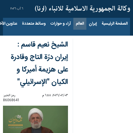
٦ آب ٢٠٢٦
الصفحة الرئيسية
إيران
العالم
آراء و حوارات
وسائط متعددة
عناوين الأخب
الشيخ نعيم قاسم :
إيران درّة التاج وقادرة
على هزيمة أميركا و
الکیان "الإسرائیلي"
٠٣‏/٠٢‏/٢٠٢٦، ٦:٥٨ م
رمز الخبر:
86068641