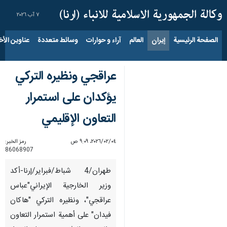
٧ آب ٢٠٢٦
الصفحة الرئيسية
إيران
العالم
آراء و حوارات
وسائط متعددة
عناوين الأخب
عراقجي ونظيره التركي
یؤکدان على استمرار
التعاون الإقليمي
٠٤‏/٠٢‏/٢٠٢٦، ٩:٠٩ ص
رمز الخبر:
86068907
طهران/4 شباط/فبرایر/إرنا-أكد
وزير الخارجية الإيراني"عباس
عراقجي"، ونظیره التركي "هاكان
فيدان" على أهمية استمرار التعاون