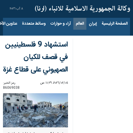
٨ آب ٢٠٢٦
الصفحة الرئيسية
إيران
العالم
آراء و حوارات
وسائط متعددة
عناوين الأخب
استشهاد 9 فلسطينيين
في قصف للكيان
الصهيوني على قطاع غزة
٠٤‏/٠٢‏/٢٠٢٦، ١١:٢٩ ص
رمز الخبر:
86069038