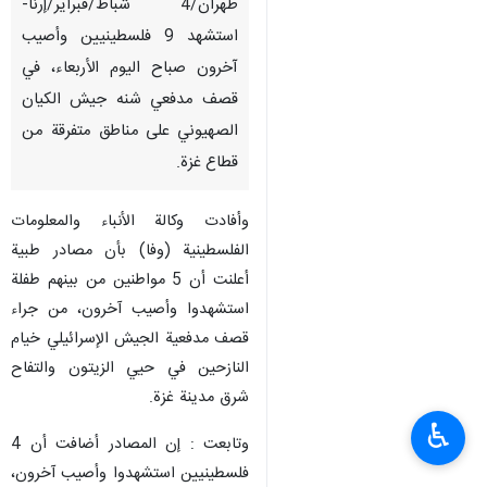
طهران/4 شباط/فبرایر/إرنا-
استشهد 9 فلسطينيين وأصيب
آخرون صباح الیوم الأربعاء، في
قصف مدفعي شنه جيش الکیان
الصهیوني على مناطق متفرقة من
قطاع غزة.
وأفادت وكالة الأنباء والمعلومات
الفلسطينية (وفا) بأن مصادر طبية
أعلنت أن 5 مواطنين من بينهم طفلة
استشهدوا وأصيب آخرون، من جراء
قصف مدفعية الجيش الإسرائيلي خيام
النازحين في حيي الزيتون والتفاح
شرق مدينة غزة.
♿︎
وتابعت : إن المصادر أضافت أن 4
فلسطينيين استشهدوا وأصيب آخرون،