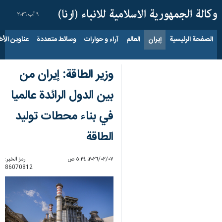
٩ آب ٢٠٢٦
الصفحة الرئيسية
إيران
العالم
آراء و حوارات
وسائط متعددة
عناوين الأخب
وزير الطاقة: إيران من
بين الدول الرائدة عالميا
في بناء محطات توليد
الطاقة
٠٧‏/٠٢‏/٢٠٢٦، ٥:٢٤ ص
رمز الخبر:
86070812