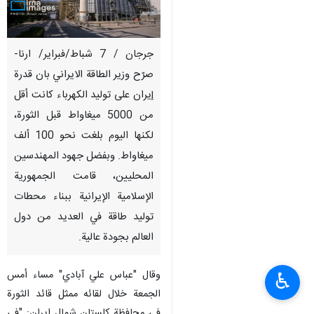
جرجان / 7 شباط/فبراير/ ارنا-
صرّح وزير الطاقة الايراني بان قدرة
إيران على توليد الكهرباء كانت أقل
من 5000 ميغاواط قبل الثورة،
لكنها اليوم بلغت نحو 100 ألف
ميغاواط. وبفضل جهود المهندسين
المحليين، قامت الجمهورية
الإسلامية الإيرانية ببناء محطات
توليد طاقة في العديد من دول
العالم بجودة عالية.
وقال "عباس علي آبادي" مساء أمس
♿︎
الجمعة خلال لقائه ممثل قائد الثورة
في محافظة كلستان شمال ايران: "في