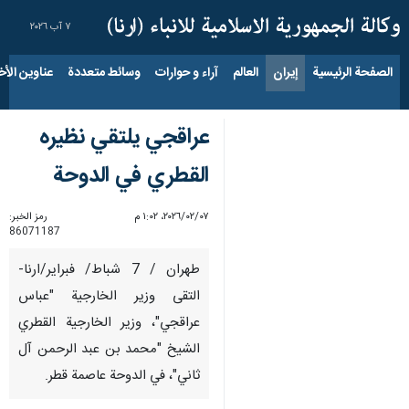
٧ آب ٢٠٢٦
الصفحة الرئيسية
إيران
العالم
آراء و حوارات
وسائط متعددة
عناوين الأخب
عراقجي يلتقي نظيره
القطري في الدوحة
٠٧‏/٠٢‏/٢٠٢٦، ١:٠٢ م
رمز الخبر:
86071187
طهران / 7 شباط/ فبراير/ارنا-
التقى وزير الخارجية "عباس
عراقجي"، وزير الخارجية القطري
الشيخ "محمد بن عبد الرحمن آل
ثاني"، في الدوحة عاصمة قطر.